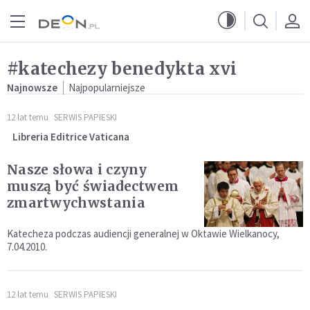
Przejdź do menu głównego
Przejdź do treści
#katechezy benedykta xvi
Najnowsze
Najpopularniejsze
12 lat temu
SERWIS PAPIESKI
Libreria Editrice Vaticana
Nasze słowa i czyny
muszą być świadectwem
zmartwychwstania
Katecheza podczas audiencji generalnej w Oktawie Wielkanocy,
7.04.2010.
12 lat temu
SERWIS PAPIESKI