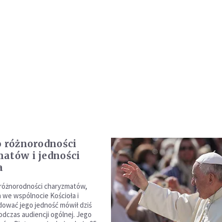
o różnorodności
atów i jedności
a
 różnorodności charyzmatów,
we wspólnocie Kościoła i
ować jego jedność mówił dziś
odczas audiencji ogólnej. Jego