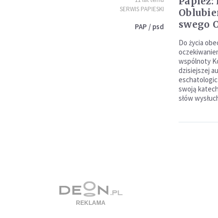
Papież:
SERWIS PAPIESKI
Oblubie
swego O
PAP / psd
Do życia obe
oczekiwaniem
wspólnoty Ko
dzisiejszej a
eschatologic
swoją katech
słów wysłuch