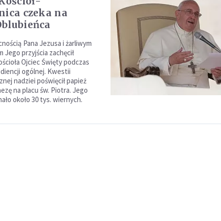
 Kościół-
nica czeka na
blubieńca
cnością Pana Jezusa i żarliwym
 Jego przyjścia zachęcił
ścioła Ojciec Święty podczas
udiencji ogólnej. Kwestii
znej nadziei poświęcił papież
ezę na placu św. Piotra. Jego
ało około 30 tys. wiernych.