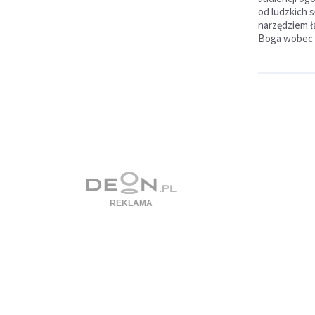
od ludzkich 
narzędziem ła
Boga wobec c