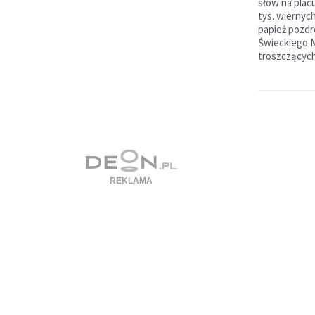
słów na plac
tys. wiernych
papież pozdr
Świeckiego M
troszczących