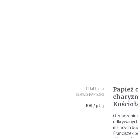
Papież 
11 lat temu
SERWIS PAPIESKI
charyzm
Kościoł
KAI / ptsj
O znaczeniu
odkrywanych 
mających bud
Franciszek p