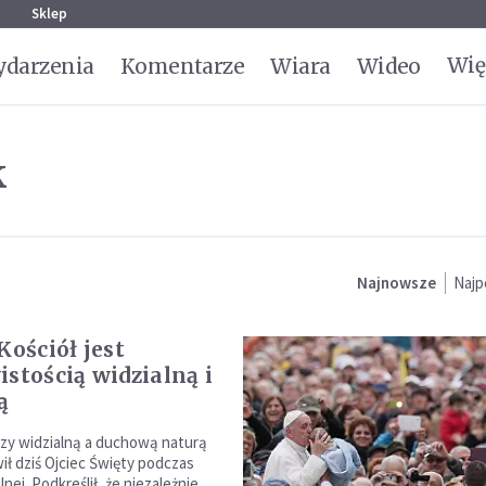
g
Sklep
Wię
darzenia
Komentarze
Wiara
Wideo
k
Najnowsze
Najp
Kościół jest
istością widzialną i
ą
ędzy widzialną a duchową naturą
ił dziś Ojciec Święty podczas
lnej. Podkreślił, że niezależnie