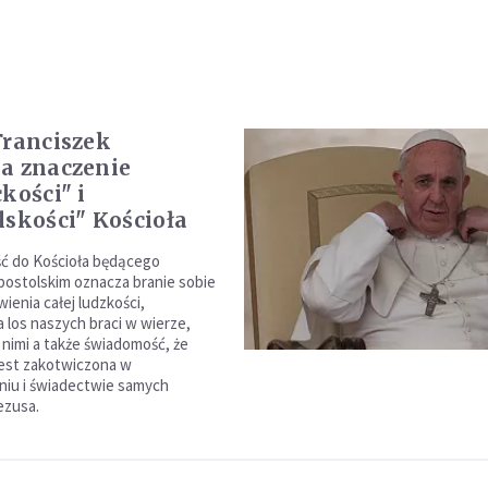
Franciszek
a znaczenie
kości" i
lskości" Kościoła
ć do Kościoła będącego
apostolskim oznacza branie sobie
ienia całej ludzkości,
a los naszych braci w wierze,
 nimi a także świadomość, że
jest zakotwiczona w
iu i świadectwie samych
ezusa.