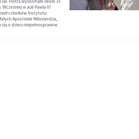
u św. Piotra wysłuchało około 35
. Wcześniej w auli Pawła VI
owił członków Instytutu
ałych Apostołek Miłosierdzia,
 się o dzieci niepełnosprawne.