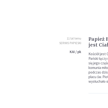
Papież 
11 lat temu
SERWIS PAPIESKI
jest Ci
KAI / pk
Kościół jest
Pański łączy
się jego czę
komunia miłoś
podczas dzisi
placu św. Pi
wysłuchało o