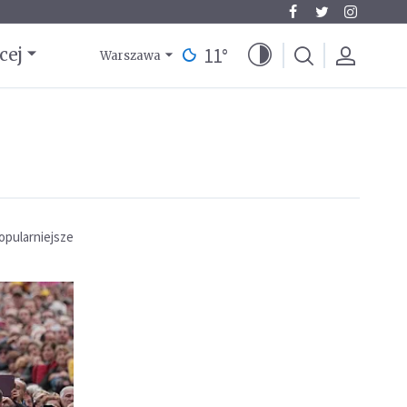
11
°
cej
Warszawa
opularniejsze