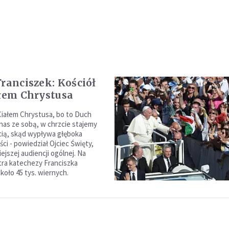
Franciszek: Kościół
ałem Chrystusa
 Ciałem Chrystusa, bo to Duch
 nas ze sobą, w chrzcie stajemy
ścią, skąd wypływa głęboka
ci - powiedział Ojciec Święty,
ejszej audiencji ogólnej. Na
otra katechezy Franciszka
koło 45 tys. wiernych.