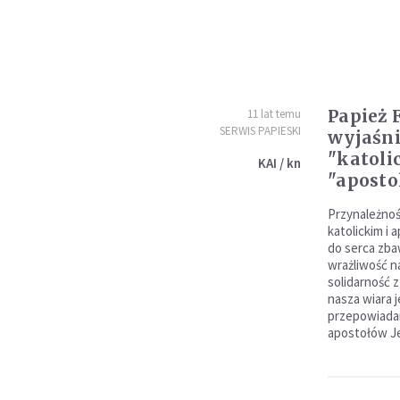
Papież 
11 lat temu
SERWIS PAPIESKI
wyjaśni
"katolic
KAI / kn
"aposto
Przynależnoś
katolickim i 
do serca zbaw
wrażliwość n
solidarność z
nasza wiara 
przepowiadan
apostołów J