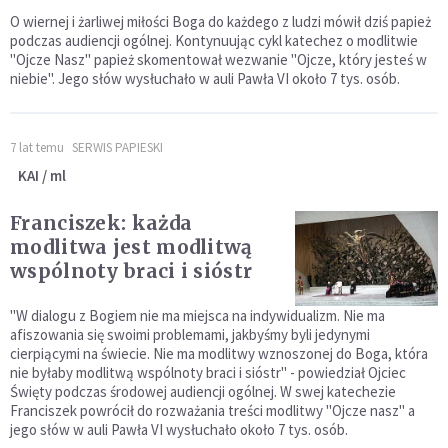
O wiernej i żarliwej miłości Boga do każdego z ludzi mówił dziś papież
podczas audiencji ogólnej. Kontynuując cykl katechez o modlitwie
"Ojcze Nasz" papież skomentował wezwanie "Ojcze, który jesteś w
niebie". Jego słów wysłuchało w auli Pawła VI około 7 tys. osób.
7 lat temu
SERWIS PAPIESKI
KAI / ml
Franciszek: każda
modlitwa jest modlitwą
wspólnoty braci i sióstr
"W dialogu z Bogiem nie ma miejsca na indywidualizm. Nie ma
afiszowania się swoimi problemami, jakbyśmy byli jedynymi
cierpiącymi na świecie. Nie ma modlitwy wznoszonej do Boga, która
nie byłaby modlitwą wspólnoty braci i sióstr" - powiedział Ojciec
Święty podczas środowej audiencji ogólnej. W swej katechezie
Franciszek powrócił do rozważania treści modlitwy "Ojcze nasz" a
jego słów w auli Pawła VI wysłuchało około 7 tys. osób.