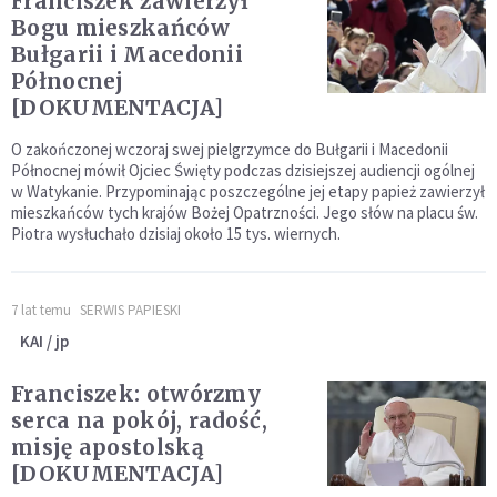
Franciszek zawierzył
Bogu mieszkańców
Bułgarii i Macedonii
Północnej
[DOKUMENTACJA]
O zakończonej wczoraj swej pielgrzymce do Bułgarii i Macedonii
Północnej mówił Ojciec Święty podczas dzisiejszej audiencji ogólnej
w Watykanie. Przypominając poszczególne jej etapy papież zawierzył
mieszkańców tych krajów Bożej Opatrzności. Jego słów na placu św.
Piotra wysłuchało dzisiaj około 15 tys. wiernych.
7 lat temu
SERWIS PAPIESKI
KAI / jp
Franciszek: otwórzmy
serca na pokój, radość,
misję apostolską
[DOKUMENTACJA]