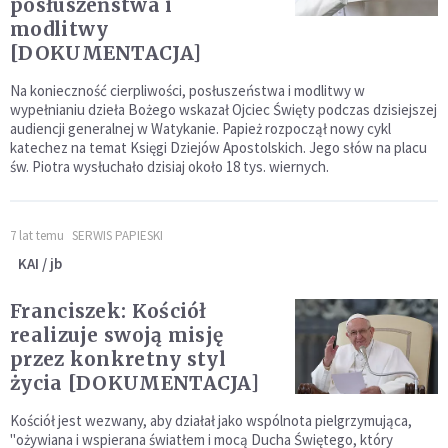
posłuszeństwa i
modlitwy
[DOKUMENTACJA]
Na konieczność cierpliwości, posłuszeństwa i modlitwy w
wypełnianiu dzieła Bożego wskazał Ojciec Święty podczas dzisiejszej
audiencji generalnej w Watykanie. Papież rozpoczął nowy cykl
katechez na temat Księgi Dziejów Apostolskich. Jego słów na placu
św. Piotra wysłuchało dzisiaj około 18 tys. wiernych.
7 lat temu
SERWIS PAPIESKI
KAI / jb
Franciszek: Kościół
realizuje swoją misję
przez konkretny styl
życia [DOKUMENTACJA]
Kościół jest wezwany, aby działał jako wspólnota pielgrzymująca,
"ożywiana i wspierana światłem i mocą Ducha Świętego, który