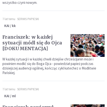
wszystko czyni nowym.
7 lat temu
SERWIS PAPIESKI
KAI / kk
Franciszek: w każdej
sytuacji módl się do Ojca
[DOKUMENTACJA]
W każdej sytuacji i w każdej chwili dziejów chrześcijanin może i
powinien modlić się do Boga Ojca - powiedział papież podczas
dzisiejszej audiencji ogólnej, kończąc cykl katechez o Modlitwie
Pańskiej.
7 lat temu
SERWIS PAPIESKI
KAI / ml