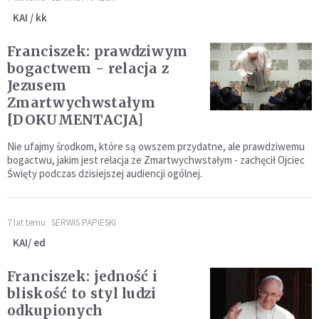
KAI / kk
Franciszek: prawdziwym
bogactwem - relacja z
Jezusem
Zmartwychwstałym
[DOKUMENTACJA]
Nie ufajmy środkom, które są owszem przydatne, ale prawdziwemu
bogactwu, jakim jest relacja ze Zmartwychwstałym - zachęcił Ojciec
Święty podczas dzisiejszej audiencji ogólnej.
7 lat temu
SERWIS PAPIESKI
KAI/ ed
Franciszek: jedność i
bliskość to styl ludzi
odkupionych