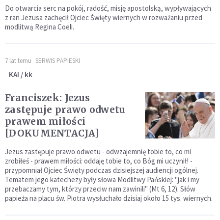
Do otwarcia serc na pokój, radość, misję apostolską, wypływających
z ran Jezusa zachęcił Ojciec Święty wiernych w rozważaniu przed
modlitwą Regina Coeli.
7 lat temu
SERWIS PAPIESKI
KAI / kk
Franciszek: Jezus
zastępuje prawo odwetu
prawem miłości
[DOKUMENTACJA]
Jezus zastępuje prawo odwetu - odwzajemnię tobie to, co mi
zrobiłeś - prawem miłości: oddaję tobie to, co Bóg mi uczynił! -
przypomniał Ojciec Święty podczas dzisiejszej audiencji ogólnej.
Tematem jego katechezy były słowa Modlitwy Pańskiej: "jak i my
przebaczamy tym, którzy przeciw nam zawinili" (Mt 6, 12). Słów
papieża na placu św. Piotra wysłuchało dzisiaj około 15 tys. wiernych.