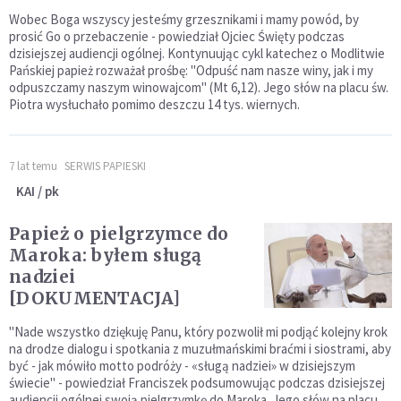
Wobec Boga wszyscy jesteśmy grzesznikami i mamy powód, by
prosić Go o przebaczenie - powiedział Ojciec Święty podczas
dzisiejszej audiencji ogólnej. Kontynuując cykl katechez o Modlitwie
Pańskiej papież rozważał prośbę: "Odpuść nam nasze winy, jak i my
odpuszczamy naszym winowajcom" (Mt 6,12). Jego słów na placu św.
Piotra wysłuchało pomimo deszczu 14 tys. wiernych.
7 lat temu
SERWIS PAPIESKI
KAI / pk
Papież o pielgrzymce do
Maroka: byłem sługą
nadziei
[DOKUMENTACJA]
"Nade wszystko dziękuję Panu, który pozwolił mi podjąć kolejny krok
na drodze dialogu i spotkania z muzułmańskimi braćmi i siostrami, aby
być - jak mówiło motto podróży - «sługą nadziei» w dzisiejszym
świecie" - powiedział Franciszek podsumowując podczas dzisiejszej
audiencji ogólnej swoją pielgrzymkę do Maroka. Jego słów na placu