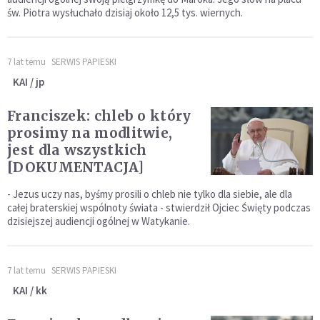
św. Piotra wysłuchało dzisiaj około 12,5 tys. wiernych.
7 lat temu
SERWIS PAPIESKI
KAI / jp
Franciszek: chleb o który
prosimy na modlitwie,
jest dla wszystkich
[DOKUMENTACJA]
- Jezus uczy nas, byśmy prosili o chleb nie tylko dla siebie, ale dla
całej braterskiej wspólnoty świata - stwierdził Ojciec Święty podczas
dzisiejszej audiencji ogólnej w Watykanie.
7 lat temu
SERWIS PAPIESKI
KAI / kk