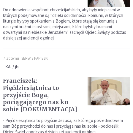
Do odnowienia wspólnot chrześcijańskich, aby były miejscami w
których podejmowane są "dzieła solidarności i komunii, w których
liturgie byłyby spotkaniem z Bogiem, które stają się komunią z
naszymi braćmi i siostrami, miejscami, które byłyby bramami
otwartymi na niebieskie Jeruzalem" zachęcił Ojciec Święty podczas
dzisiejszej audiencji ogólnej.
7 lat temu
SERWIS PAPIESKI
KAI / jb
Franciszek:
Pięćdziesiątnica to
przyjście Boga,
pociągającego nas ku
sobie [DOKUMENTACJA]
- Pięćdziesiątnica to przyjście Jezusa, za którego pośrednictwem
sam Bóg przychodzi do nas i przyciąga nas ku sobie - podkreślił
Ojciec Święty podczas dzisiejszej audiencji ogólnej.