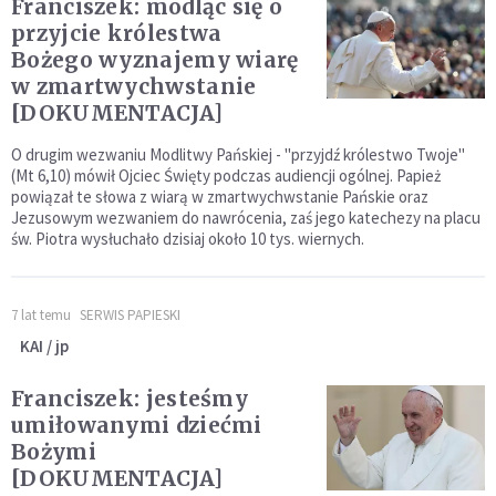
Franciszek: modląc się o
przyjcie królestwa
Bożego wyznajemy wiarę
w zmartwychwstanie
[DOKUMENTACJA]
O drugim wezwaniu Modlitwy Pańskiej - "przyjdź królestwo Twoje"
(Mt 6,10) mówił Ojciec Święty podczas audiencji ogólnej. Papież
powiązał te słowa z wiarą w zmartwychwstanie Pańskie oraz
Jezusowym wezwaniem do nawrócenia, zaś jego katechezy na placu
św. Piotra wysłuchało dzisiaj około 10 tys. wiernych.
7 lat temu
SERWIS PAPIESKI
KAI / jp
Franciszek: jesteśmy
umiłowanymi dziećmi
Bożymi
[DOKUMENTACJA]