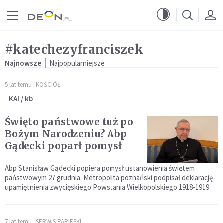
Przejdź do menu głównego
Przejdź do treści
#katechezyfranciszek
Najnowsze
Najpopularniejsze
5 lat temu
KOŚCIÓŁ
KAI / kb
Święto państwowe tuż po
Bożym Narodzeniu? Abp
Gądecki poparł pomysł
Abp Stanisław Gądecki popiera pomysł ustanowienia świętem
państwowym 27 grudnia. Metropolita poznański podpisał deklarację
upamiętnienia zwycięskiego Powstania Wielkopolskiego 1918-1919.
7 lat temu
SERWIS PAPIESKI