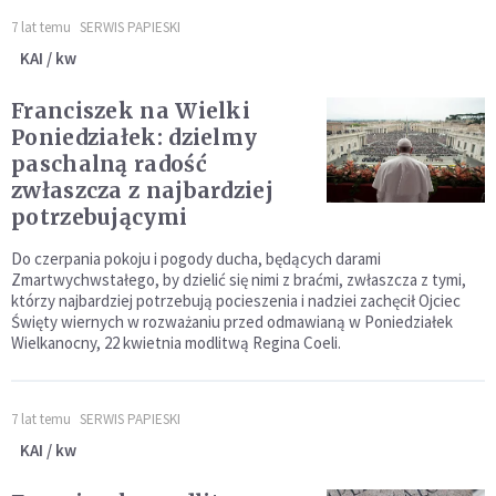
7 lat temu
SERWIS PAPIESKI
KAI / kw
Franciszek na Wielki
Poniedziałek: dzielmy
paschalną radość
zwłaszcza z najbardziej
potrzebującymi
Do czerpania pokoju i pogody ducha, będących darami
Zmartwychwstałego, by dzielić się nimi z braćmi, zwłaszcza z tymi,
którzy najbardziej potrzebują pocieszenia i nadziei zachęcił Ojciec
Święty wiernych w rozważaniu przed odmawianą w Poniedziałek
Wielkanocny, 22 kwietnia modlitwą Regina Coeli.
7 lat temu
SERWIS PAPIESKI
KAI / kw