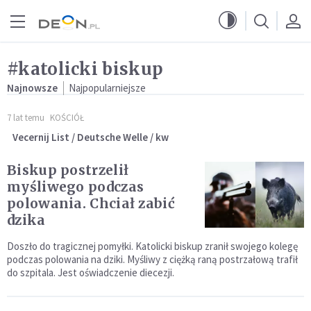
Przejdź do menu głównego
Przejdź do treści
#katolicki biskup
Najnowsze
Najpopularniejsze
7 lat temu
KOŚCIÓŁ
Vecernij List / Deutsche Welle / kw
Biskup postrzelił
myśliwego podczas
polowania. Chciał zabić
dzika
Doszło do tragicznej pomyłki. Katolicki biskup zranił swojego kolegę
podczas polowania na dziki. Myśliwy z ciężką raną postrzałową trafił
do szpitala. Jest oświadczenie diecezji.