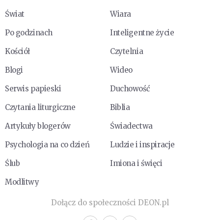
Świat
Wiara
Po godzinach
Inteligentne życie
Kościół
Czytelnia
Blogi
Wideo
Serwis papieski
Duchowość
Czytania liturgiczne
Biblia
Artykuły blogerów
Świadectwa
Psychologia na co dzień
Ludzie i inspiracje
Ślub
Imiona i święci
Modlitwy
Dołącz do społeczności DEON.pl