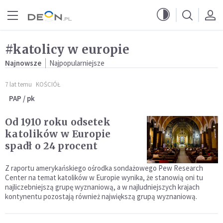
Przejdź do menu głównego
Przejdź do treści
#katolicy w europie
Najnowsze
Najpopularniejsze
7 lat temu
KOŚCIÓŁ
PAP / pk
Od 1910 roku odsetek
katolików w Europie
spadł o 24 procent
Z raportu amerykańskiego ośrodka sondażowego Pew Research
Center na temat katolików w Europie wynika, że stanowią oni tu
najliczebniejszą grupę wyznaniową, a w najludniejszych krajach
kontynentu pozostają również największą grupą wyznaniową.