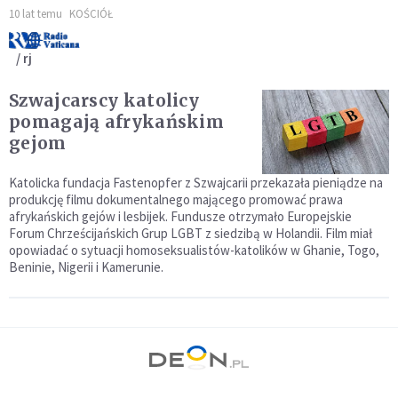
10 lat temu
KOŚCIÓŁ
/ rj
Szwajcarscy katolicy
pomagają afrykańskim
gejom
Katolicka fundacja Fastenopfer z Szwajcarii przekazała pieniądze na
produkcję filmu dokumentalnego mającego promować prawa
afrykańskich gejów i lesbijek. Fundusze otrzymało Europejskie
Forum Chrześcijańskich Grup LGBT z siedzibą w Holandii. Film miał
opowiadać o sytuacji homoseksualistów-katolików w Ghanie, Togo,
Beninie, Nigerii i Kamerunie.