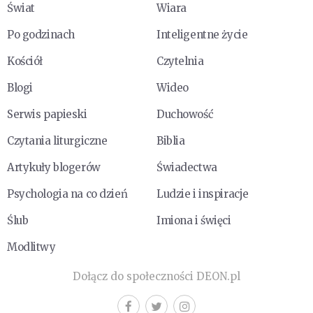
Świat
Wiara
Po godzinach
Inteligentne życie
Kościół
Czytelnia
Blogi
Wideo
Serwis papieski
Duchowość
Czytania liturgiczne
Biblia
Artykuły blogerów
Świadectwa
Psychologia na co dzień
Ludzie i inspiracje
Ślub
Imiona i święci
Modlitwy
Dołącz do społeczności DEON.pl