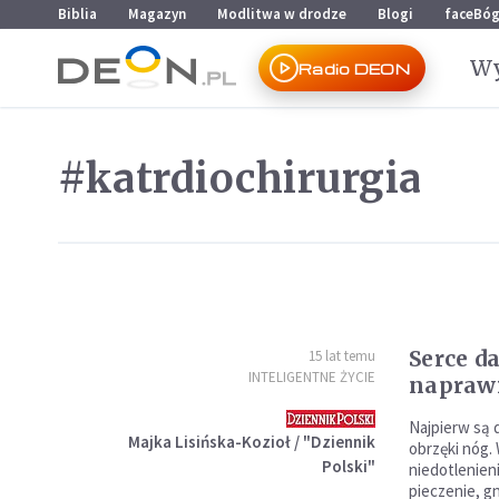
Przejdź do menu głównego
Przejdź do treści
Biblia
Magazyn
Modlitwa w drodze
Blogi
faceBó
Wy
Radio DEON
#katrdiochirurgia
Serce d
15 lat temu
INTELIGENTNE ŻYCIE
napraw
Najpierw są 
Majka Lisińska-Kozioł / "Dziennik
obrzęki nóg.
Polski"
niedotlenien
pieczenie, gn