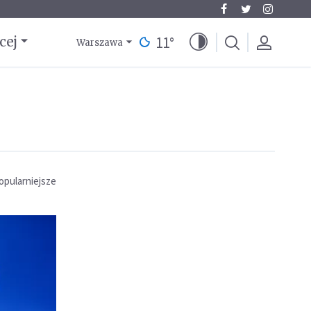
11
°
cej
Warszawa
opularniejsze