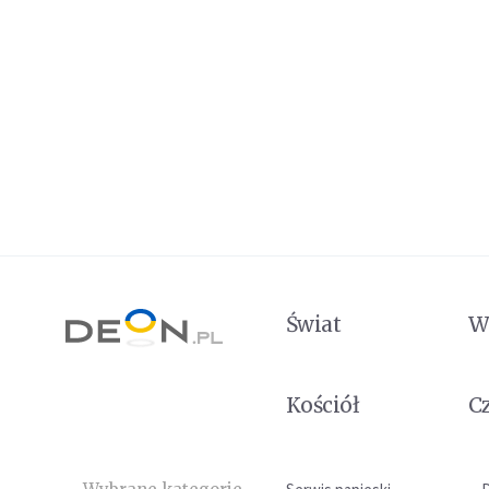
Świat
W
Kościół
C