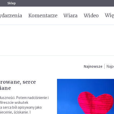
g
Sklep
Wię
darzenia
Komentarze
Wiara
Wideo
Najnowsze
Najp
arowane, serce
iane
duszności. Potem nadciśnienie i
 Wreszcie wskutek
ia serca ból opisywany jako
iecenie, ściskanie. I