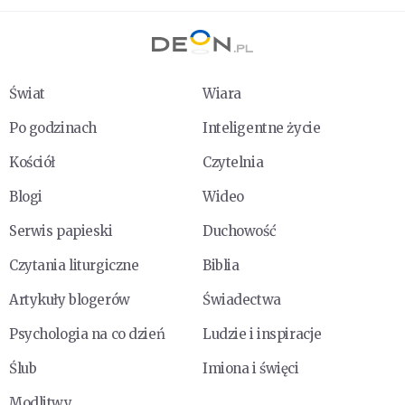
Świat
Wiara
Po godzinach
Inteligentne życie
Kościół
Czytelnia
Blogi
Wideo
Serwis papieski
Duchowość
Czytania liturgiczne
Biblia
Artykuły blogerów
Świadectwa
Psychologia na co dzień
Ludzie i inspiracje
Ślub
Imiona i święci
Modlitwy