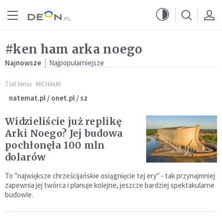
Przejdź do menu głównego
Przejdź do treści
#ken ham arka noego
Najnowsze
Najpopularniejsze
7 lat temu
MICHAŁKI
natemat.pl / onet.pl / sz
Widzieliście już replikę
Arki Noego? Jej budowa
pochłonęła 100 mln
dolarów
To "największe chrześcijańskie osiągnięcie tej ery" - tak przynajmniej
zapewnia jej twórca i planuje kolejne, jeszcze bardziej spektakularne
budowle.