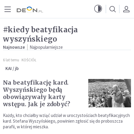
Przejdź do menu głównego
Przejdź do treści
#kiedy beatyfikacja
wyszyńskiego
Najnowsze
Najpopularniejsze
6 lat temu
KOŚCIÓŁ
KAI / jb
Na beatyfikację kard.
Wyszyńskiego będą
obowiązywały karty
wstępu. Jak je zdobyć?
Każdy, kto chciałby wziąć udział w uroczystościach beatyfikacyjnych
kard. Stefana Wyszyńskiego, powinien zgłosić się do proboszcza
parafii, w której mieszka.