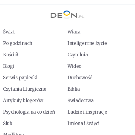
Świat
Wiara
Po godzinach
Inteligentne życie
Kościół
Czytelnia
Blogi
Wideo
Serwis papieski
Duchowość
Czytania liturgiczne
Biblia
Artykuły blogerów
Świadectwa
Psychologia na co dzień
Ludzie i inspiracje
Ślub
Imiona i święci
Modlitwy