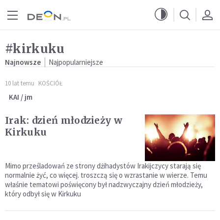
Przejdź do menu głównego
Przejdź do treści
#kirkuku
Najnowsze
Najpopularniejsze
10 lat temu
KOŚCIÓŁ
KAI / jm
Irak: dzień młodzieży w
Kirkuku
Mimo prześladowań ze strony dżihadystów Irakijczycy starają się
normalnie żyć, co więcej. troszczą się o wzrastanie w wierze. Temu
właśnie tematowi poświęcony był nadzwyczajny dzień młodzieży,
który odbył się w Kirkuku