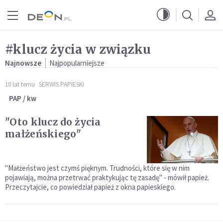
Przejdź do menu głównego
Przejdź do treści
#klucz życia w związku
Najnowsze
Najpopularniejsze
10 lat temu
SERWIS PAPIESKI
PAP / kw
"Oto klucz do życia
małżeńskiego"
"Małżeństwo jest czymś pięknym. Trudności, które się w nim
pojawiają, można przetrwać praktykując tę zasadę" - mówił papież.
Przeczytajcie, co powiedział papież z okna papieskiego.