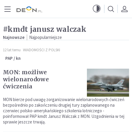
Przejdź do menu głównego
Przejdź do treści
#kmdt janusz walczak
Najnowsze
Najpopularniejsze
12 lat temu
WIADOMOŚCI Z POLSKI
PAP / kn
MON: możliwe
wielonarodowe
ćwiczenia
MON bierze pod uwagę zorganizowanie wielonarodowych ćwiczeń
bezpośrednio po zakończeniu drugiej tury zaplanowanego na
czerwiec polsko-amerykańskiego szkolenia lotniczego -
poinformował PAP kmdt Janusz Walczak z MON. Uzgodnienia w tej
sprawie jeszcze trwają.