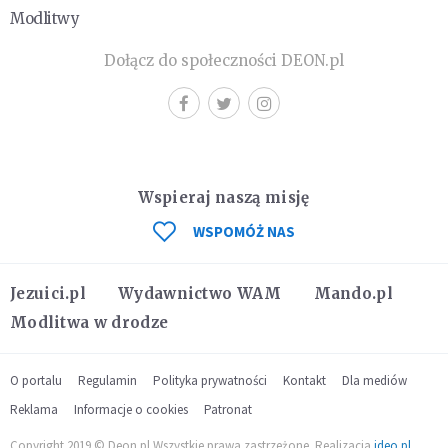
Modlitwy
Dołącz do społeczności DEON.pl
Wspieraj naszą misję
WSPOMÓŻ NAS
Jezuici.pl
Wydawnictwo WAM
Mando.pl
Modlitwa w drodze
O portalu
Regulamin
Polityka prywatności
Kontakt
Dla mediów
Reklama
Informacje o cookies
Patronat
Copyright 2019 © Deon.pl Wszystkie prawa zastrzeżone. Realizacja
ideo.pl