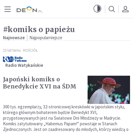
Przejdź do menu głównego
Przejdź do treści
#komiks o papieżu
Najnowsze
Najpopularniejsze
15 lat temu
KOŚCIÓŁ
Radio Watykańskie
Japoński komiks o
Benedykcie XVI na ŚDM
300 tys. egzemplarzy, 32-stronicowej kreskówki w japońskim stylu,
którego głównym bohaterem będzie Benedykt XVI,
przygotowywanych jest na Światowe Dni Młodzieży w Madrycie.
Komiks zatytułowany „Habemus Papam!” powstaje w Stanach
Zjednoczonych. Jest on zaadresowany do młodych, którzy wiedzą o