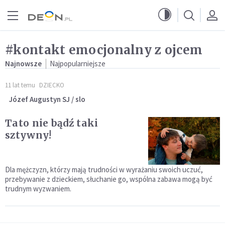
Przejdź do menu głównego
Przejdź do treści
#kontakt emocjonalny z ojcem
Najnowsze
Najpopularniejsze
11 lat temu
DZIECKO
Józef Augustyn SJ / slo
Tato nie bądź taki
sztywny!
Dla mężczyzn, którzy mają trudności w wyrażaniu swoich uczuć,
przebywanie z dzieckiem, słuchanie go, wspólna zabawa mogą być
trudnym wyzwaniem.