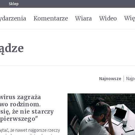
g
Sklep
Wię
darzenia
Komentarze
Wiara
Wideo
ądze
Najnowsze
Najp
irus zagraża
wo rodzinom.
ię, że nie starczy
pierwszego"
ętać, że nawet najgorsze rzeczy