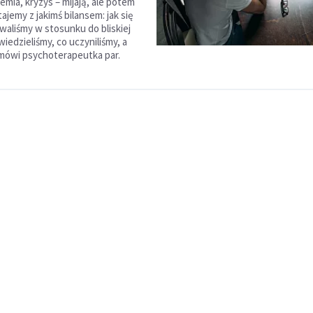
emia, kryzys – mijają, ale potem
jemy z jakimś bilansem: jak się
aliśmy w stosunku do bliskiej
iedzieliśmy, co uczyniliśmy, a
 mówi psychoterapeutka par.