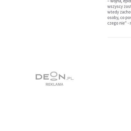
– wojna, epid
wszyscy zosta
wtedy zachow
osoby, co pow
czego nie" -