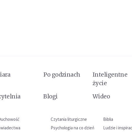
iara
Po godzinach
Inteligentne
życie
zytelnia
Blogi
Wideo
Duchowość
Czytania liturgiczne
Biblia
Świadectwa
Psychologia na co dzień
Ludzie i inspira