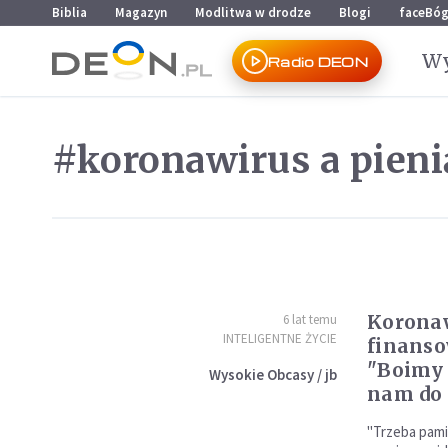
Przejdź do menu głównego
Przejdź do treści
Biblia
Magazyn
Modlitwa w drodze
Blogi
faceBó
Wy
Radio DEON
#koronawirus a pieni
Koronaw
6 lat temu
INTELIGENTNE ŻYCIE
finanso
"Boimy s
Wysokie Obcasy / jb
nam do 
"Trzeba pami