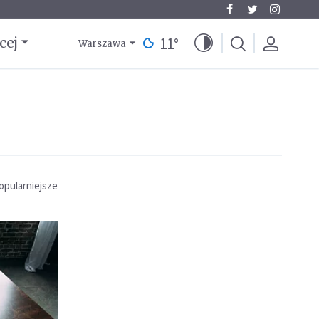
11
°
cej
Warszawa
opularniejsze