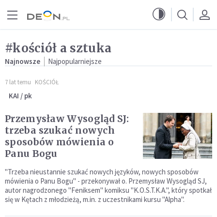
Przejdź do menu głównego
Przejdź do treści
#kościół a sztuka
Najnowsze
Najpopularniejsze
7 lat temu
KOŚCIÓŁ
KAI / pk
Przemysław Wysogląd SJ:
trzeba szukać nowych
sposobów mówienia o
Panu Bogu
"Trzeba nieustannie szukać nowych języków, nowych sposobów
mówienia o Panu Bogu" - przekonywał o. Przemysław Wysogląd SJ,
autor nagrodzonego "Feniksem" komiksu "K.O.S.T.K.A.", który spotkał
się w Kętach z młodzieżą, m.in. z uczestnikami kursu "Alpha".