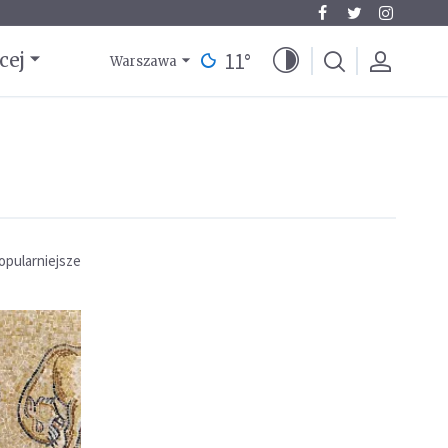
11
°
cej
Warszawa
opularniejsze