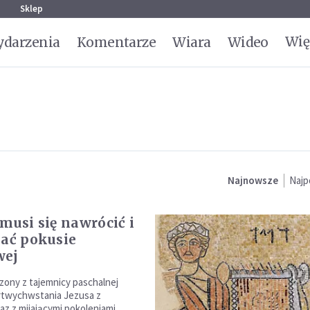
g
Sklep
Wię
darzenia
Komentarze
Wiara
Wideo
Najnowsze
Najp
 musi się nawrócić i
gać pokusie
wej
dzony z tajemnicy paschalnej
artwychwstania Jezusa z
az z mijającymi pokoleniami