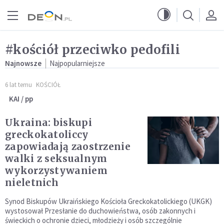
Przejdź do menu głównego
Przejdź do treści
#kościół przeciwko pedofili
Najnowsze
Najpopularniejsze
6 lat temu
KOŚCIÓŁ
KAI / pp
Ukraina: biskupi
greckokatoliccy
zapowiadają zaostrzenie
walki z seksualnym
wykorzystywaniem
nieletnich
Synod Biskupów Ukraińskiego Kościoła Greckokatolickiego (UKGK)
wystosował Przesłanie do duchowieństwa, osób zakonnych i
świeckich o ochronie dzieci, młodzieży i osób szczególnie