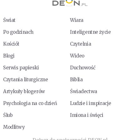
Świat
Wiara
Po godzinach
Inteligentne życie
Kościół
Czytelnia
Blogi
Wideo
Serwis papieski
Duchowość
Czytania liturgiczne
Biblia
Artykuły blogerów
Świadectwa
Psychologia na co dzień
Ludzie i inspiracje
Ślub
Imiona i święci
Modlitwy