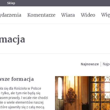
g
Sklep
Wię
darzenia
Komentarze
Wiara
Wideo
rmacja
Najnowsze
Najp
wsze formacja
a się dla Kościoła w Polsce
tylko, ale tym nie będą się
asem prawdy. I wcale nie chodzi
 ale o wiele elementów naszej
tóre ujawniły się z całą mocą.