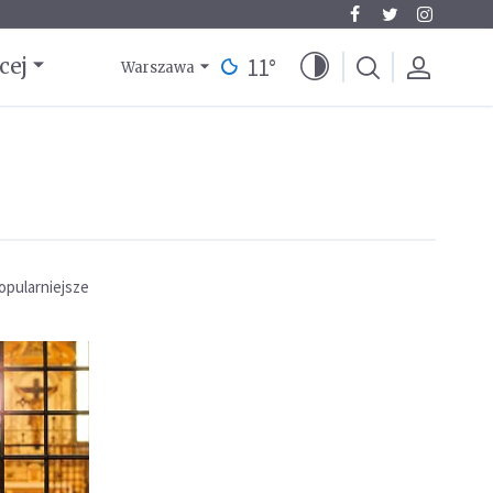
11
°
cej
Warszawa
opularniejsze