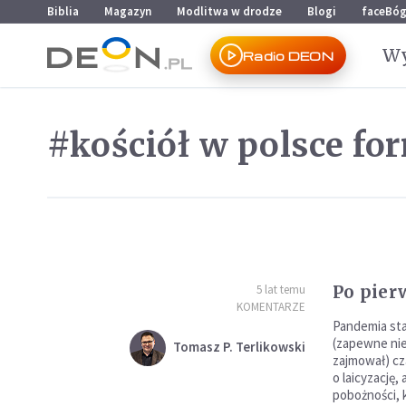
Przejdź do menu głównego
Przejdź do treści
Biblia
Magazyn
Modlitwa w drodze
Blogi
faceBó
Wy
Radio DEON
#kościół w polsce fo
Po pier
5 lat temu
KOMENTARZE
Pandemia stał
(zapewne nie 
Tomasz P. Terlikowski
zajmował) cz
o laicyzację,
pobożności, k