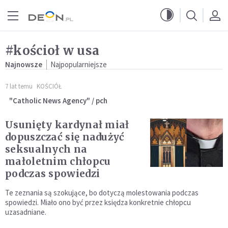
Przejdź do menu głównego
Przejdź do treści
#kościoł w usa
Najnowsze
Najpopularniejsze
7 lat temu
KOŚCIÓŁ
"Catholic News Agency" / pch
Usunięty kardynał miał
dopuszczać się nadużyć
seksualnych na
małoletnim chłopcu
podczas spowiedzi
Te zeznania są szokujące, bo dotyczą molestowania podczas
spowiedzi. Miało ono być przez księdza konkretnie chłopcu
uzasadniane.