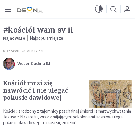
Przejdź do menu głównego
Przejdź do treści
#kościół wam sv ii
Najnowsze
Najpopularniejsze
8 lat temu
KOMENTARZE
Victor Codina SJ
Kościół musi się
nawrócić i nie ulegać
pokusie dawidowej
Kościół, zrodzony z tajemnicy paschalnej śmierci i zmartwychwstania
Jezusa z Nazaretu, wraz z mijającymi pokoleniami uczniów ulega
pokusie dawidowej. To musi się zmienić.