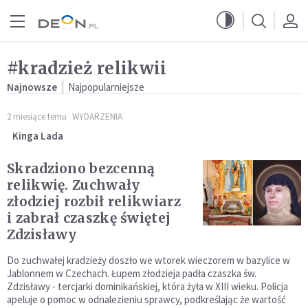
Przejdź do menu głównego
Przejdź do treści
#kradzież relikwii
Najnowsze
Najpopularniejsze
2 miesiące temu
WYDARZENIA
Kinga Lada
Skradziono bezcenną
relikwię. Zuchwały
złodziej rozbił relikwiarz
i zabrał czaszkę świętej
Zdzisławy
Do zuchwałej kradzieży doszło we wtorek wieczorem w bazylice w
Jablonnem w Czechach. Łupem złodzieja padła czaszka św.
Zdzisławy - tercjarki dominikańskiej, która żyła w XIII wieku. Policja
apeluje o pomoc w odnalezieniu sprawcy, podkreślając że wartość