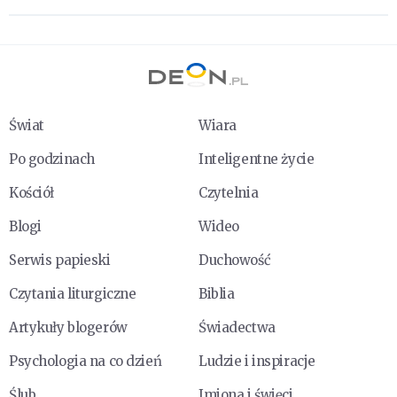
Świat
Wiara
Po godzinach
Inteligentne życie
Kościół
Czytelnia
Blogi
Wideo
Serwis papieski
Duchowość
Czytania liturgiczne
Biblia
Artykuły blogerów
Świadectwa
Psychologia na co dzień
Ludzie i inspiracje
Ślub
Imiona i święci