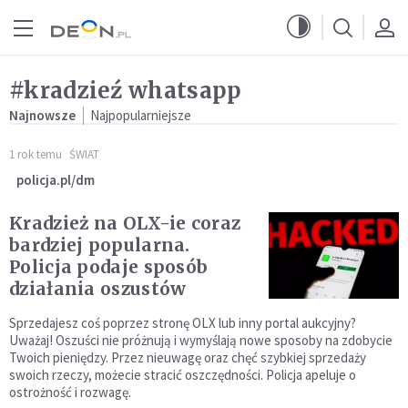
Przejdź do menu głównego
Przejdź do treści
#kradzieź whatsapp
Najnowsze
Najpopularniejsze
1 rok temu
ŚWIAT
policja.pl/dm
Kradzież na OLX-ie coraz
bardziej popularna.
Policja podaje sposób
działania oszustów
Sprzedajesz coś poprzez stronę OLX lub inny portal aukcyjny?
Uważaj! Oszuści nie próżnują i wymyślają nowe sposoby na zdobycie
Twoich pieniędzy. Przez nieuwagę oraz chęć szybkiej sprzedaży
swoich rzeczy, możecie stracić oszczędności. Policja apeluje o
ostrożność i rozwagę.