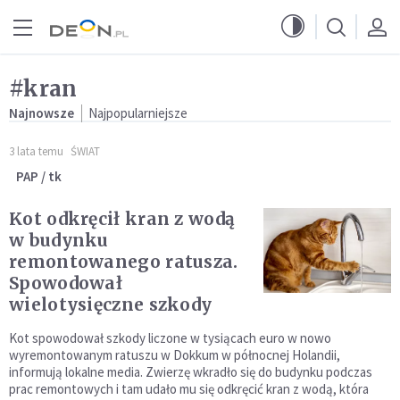
Przejdź do menu głównego
Przejdź do treści
#kran
Najnowsze
Najpopularniejsze
3 lata temu
ŚWIAT
PAP / tk
Kot odkręcił kran z wodą
w budynku
remontowanego ratusza.
Spowodował
wielotysięczne szkody
Kot spowodował szkody liczone w tysiącach euro w nowo
wyremontowanym ratuszu w Dokkum w północnej Holandii,
informują lokalne media. Zwierzę wkradło się do budynku podczas
prac remontowych i tam udało mu się odkręcić kran z wodą, która