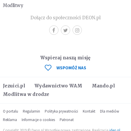
Modlitwy
Dołącz do społeczności DEON.pl
Wspieraj naszą misję
WSPOMÓŻ NAS
Jezuici.pl
Wydawnictwo WAM
Mando.pl
Modlitwa w drodze
O portalu
Regulamin
Polityka prywatności
Kontakt
Dla mediów
Reklama
Informacje o cookies
Patronat
Copyright 2019 © Deon.pl Wszystkie prawa zastrzeżone. Realizacja
ideo.pl