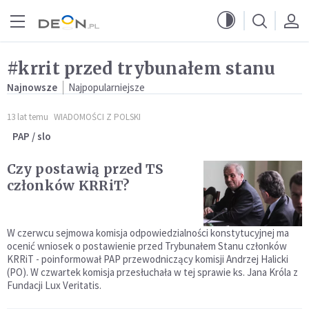
Przejdź do menu głównego
Przejdź do treści
#krrit przed trybunałem stanu
Najnowsze
Najpopularniejsze
13 lat temu
WIADOMOŚCI Z POLSKI
PAP / slo
Czy postawią przed TS
członków KRRiT?
W czerwcu sejmowa komisja odpowiedzialności konstytucyjnej ma
ocenić wniosek o postawienie przed Trybunałem Stanu członków
KRRiT - poinformował PAP przewodniczący komisji Andrzej Halicki
(PO). W czwartek komisja przesłuchała w tej sprawie ks. Jana Króla z
Fundacji Lux Veritatis.