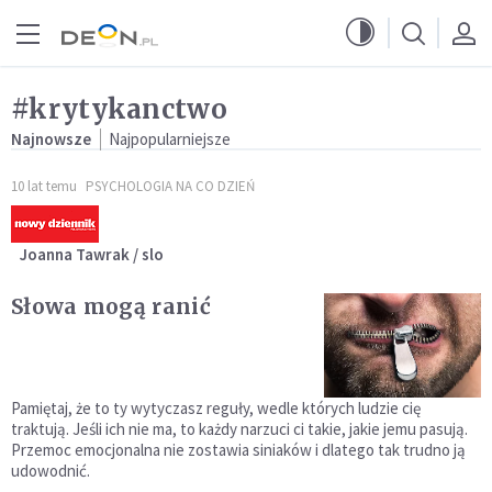
Przejdź do menu głównego
Przejdź do treści
#krytykanctwo
Najnowsze
Najpopularniejsze
10 lat temu
PSYCHOLOGIA NA CO DZIEŃ
Joanna Tawrak / slo
Słowa mogą ranić
Pamiętaj, że to ty wytyczasz reguły, wedle których ludzie cię
traktują. Jeśli ich nie ma, to każdy narzuci ci takie, jakie jemu pasują.
Przemoc emocjonalna nie zostawia siniaków i dlatego tak trudno ją
udowodnić.