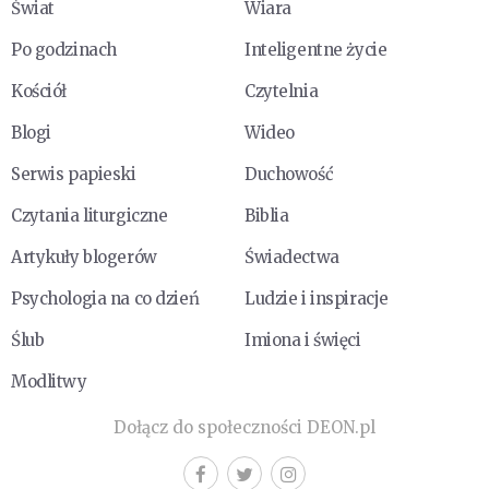
Świat
Wiara
Po godzinach
Inteligentne życie
Kościół
Czytelnia
Blogi
Wideo
Serwis papieski
Duchowość
Czytania liturgiczne
Biblia
Artykuły blogerów
Świadectwa
Psychologia na co dzień
Ludzie i inspiracje
Ślub
Imiona i święci
Modlitwy
Dołącz do społeczności DEON.pl