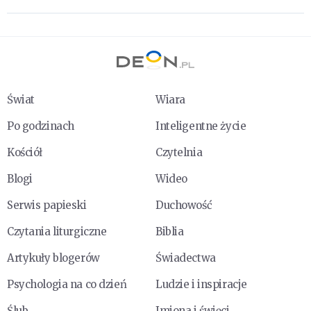
Świat
Wiara
Po godzinach
Inteligentne życie
Kościół
Czytelnia
Blogi
Wideo
Serwis papieski
Duchowość
Czytania liturgiczne
Biblia
Artykuły blogerów
Świadectwa
Psychologia na co dzień
Ludzie i inspiracje
Ślub
Imiona i święci