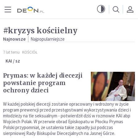
Przejdź do menu głównego
Przejdź do treści
#kryzys kościielny
Najnowsze
Najpopularniejsze
7 lat temu
KOŚCIÓŁ
KAI / sz
Prymas: w każdej diecezji
powstanie program
ochrony dzieci
W każdej polskiej diecezji zostanie opracowany i wdrożony w życie
program prewencji przed przestępstwami wykorzystywania dzieci i
młodzieży na tle seksualnym - potwierdził dziś w rozmowie KAI abp
Wojciech Polak. W przerwie obrad Episkopatu w Płocku Prymas
Polski przypomniał, że ustalenia takie zapadły już podczas
sierpniowej Rady Biskupów Diecezjalnych na Jasnej Górze.