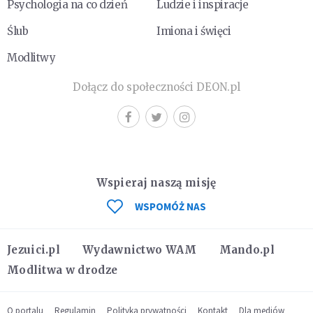
Psychologia na co dzień
Ludzie i inspiracje
Ślub
Imiona i święci
Modlitwy
Dołącz do społeczności DEON.pl
Wspieraj naszą misję
WSPOMÓŻ NAS
Jezuici.pl
Wydawnictwo WAM
Mando.pl
Modlitwa w drodze
O portalu
Regulamin
Polityka prywatności
Kontakt
Dla mediów