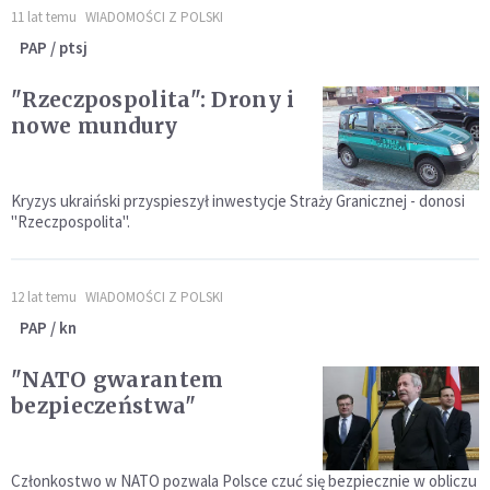
11 lat temu
WIADOMOŚCI Z POLSKI
PAP / ptsj
"Rzeczpospolita": Drony i
nowe mundury
Kryzys ukraiński przyspieszył inwestycje Straży Granicznej - donosi
"Rzeczpospolita".
12 lat temu
WIADOMOŚCI Z POLSKI
PAP / kn
"NATO gwarantem
bezpieczeństwa"
Członkostwo w NATO pozwala Polsce czuć się bezpiecznie w obliczu