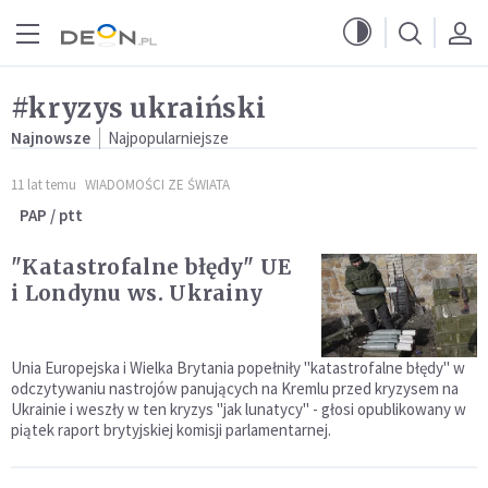
Przejdź do menu głównego
Przejdź do treści
#kryzys ukraiński
Najnowsze
Najpopularniejsze
11 lat temu
WIADOMOŚCI ZE ŚWIATA
PAP / ptt
"Katastrofalne błędy" UE
i Londynu ws. Ukrainy
Unia Europejska i Wielka Brytania popełniły "katastrofalne błędy" w
odczytywaniu nastrojów panujących na Kremlu przed kryzysem na
Ukrainie i weszły w ten kryzys "jak lunatycy" - głosi opublikowany w
piątek raport brytyjskiej komisji parlamentarnej.