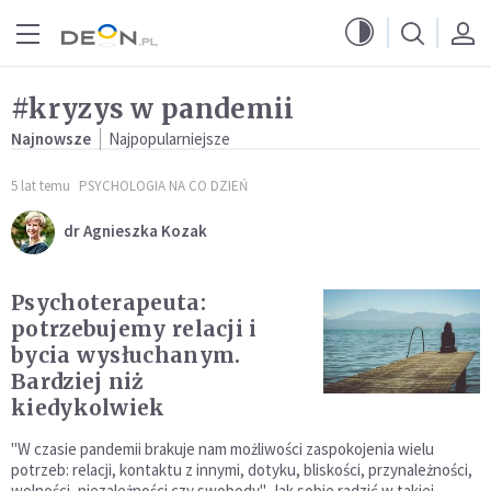
Przejdź do menu głównego
Przejdź do treści
#kryzys w pandemii
Najnowsze
Najpopularniejsze
5 lat temu
PSYCHOLOGIA NA CO DZIEŃ
dr Agnieszka Kozak
Psychoterapeuta:
potrzebujemy relacji i
bycia wysłuchanym.
Bardziej niż
kiedykolwiek
"W czasie pandemii brakuje nam możliwości zaspokojenia wielu
potrzeb: relacji, kontaktu z innymi, dotyku, bliskości, przynależności,
wolności, niezależności czy swobody". Jak sobie radzić w takiej