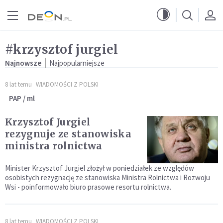
Przejdź do menu głównego
Przejdź do treści
#krzysztof jurgiel
Najnowsze
Najpopularniejsze
8 lat temu
WIADOMOŚCI Z POLSKI
PAP / ml
Krzysztof Jurgiel
rezygnuje ze stanowiska
ministra rolnictwa
Minister Krzysztof Jurgiel złożył w poniedziałek ze względów
osobistych rezygnację ze stanowiska Ministra Rolnictwa i Rozwoju
Wsi - poinformowało biuro prasowe resortu rolnictwa.
8 lat temu
WIADOMOŚCI Z POLSKI