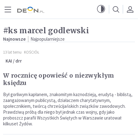
Przejdź do menu głównego
Przejdź do treści
#ks marcel godlewski
Najnowsze
Najpopularniejsze
13 lat temu
KOŚCIÓŁ
KAI / drr
W rocznicę opowieść o niezwykłym
księdzu
Był gorliwym kapłanem, znakomitym kaznodzieją, erudytą - biblistą,
zaangażowanym publicystą, działaczem charytatywnym,
społecznikiem, twórcą chrześcijańskich związków zawodowych.
Prawdziwą próbą dla niego był jednak czas wojny, gdy jako
proboszcz parafii Wszystkich Świętych w Warszawie uratował
kilkuset Żydów.