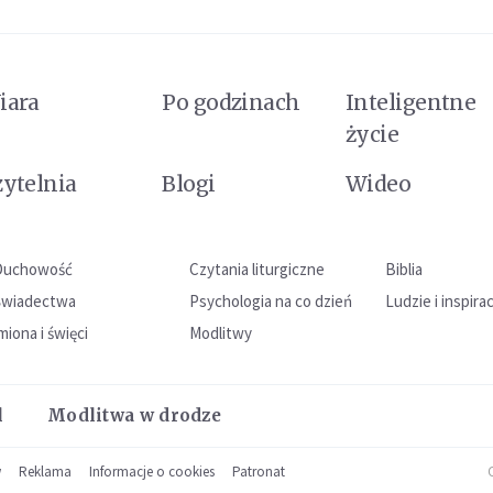
iara
Po godzinach
Inteligentne
życie
zytelnia
Blogi
Wideo
Duchowość
Czytania liturgiczne
Biblia
Świadectwa
Psychologia na co dzień
Ludzie i inspira
miona i święci
Modlitwy
l
Modlitwa w drodze
w
Reklama
Informacje o cookies
Patronat