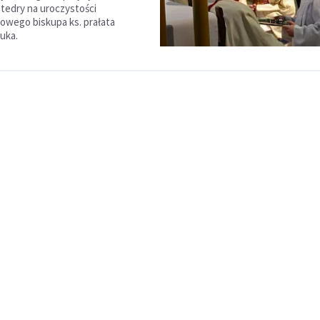
atedry na uroczystości
nowego biskupa ks. prałata
uka.