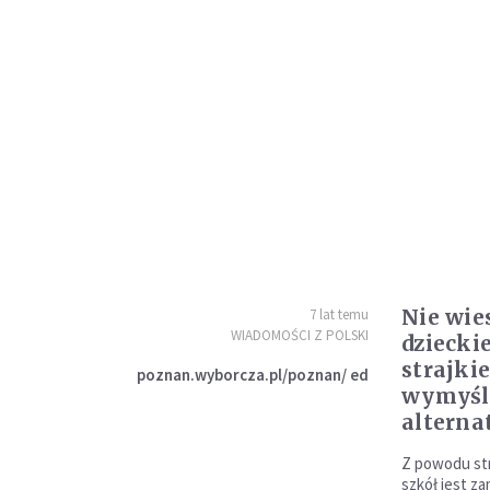
Nie wies
7 lat temu
WIADOMOŚCI Z POLSKI
dziecki
strajki
poznan.wyborcza.pl/poznan/ ed
wymyśli
alterna
Z powodu str
szkół jest za