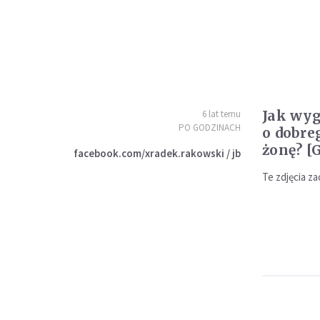
Jak wyg
6 lat temu
PO GODZINACH
o dobre
żonę? [
facebook.com/xradek.rakowski / jb
Te zdjęcia z