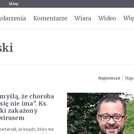
g
Sklep
Wię
darzenia
Komentarze
Wiara
Wideo
ski
Najnowsze
Najp
 myślą, że choroba
się nie ima". Ks.
ki zakażony
wirusem
wtarzali, że ksiądz, który ma