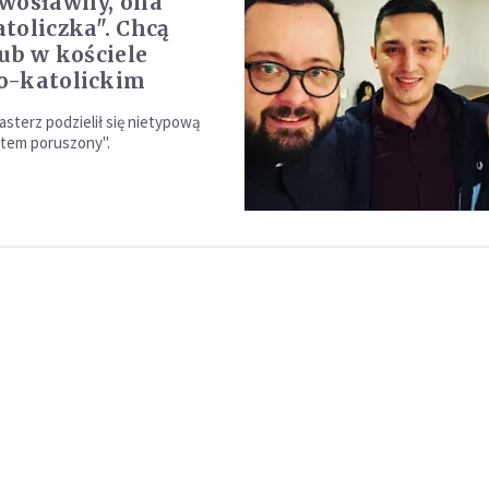
wosławny, ona
toliczka". Chcą
lub w kościele
o-katolickim
sterz podzielił się nietypową
estem poruszony".