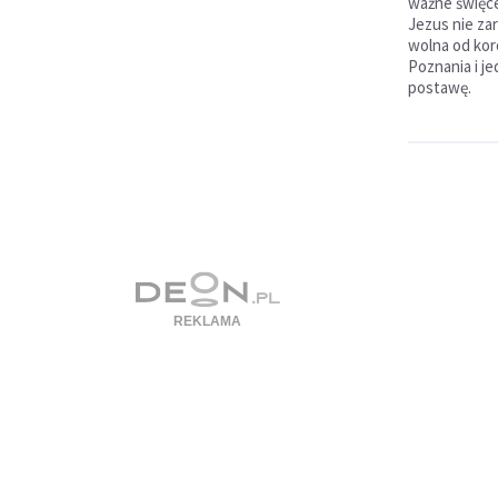
ważne święcen
Jezus nie zar
wolna od ko
Poznania i j
postawę.