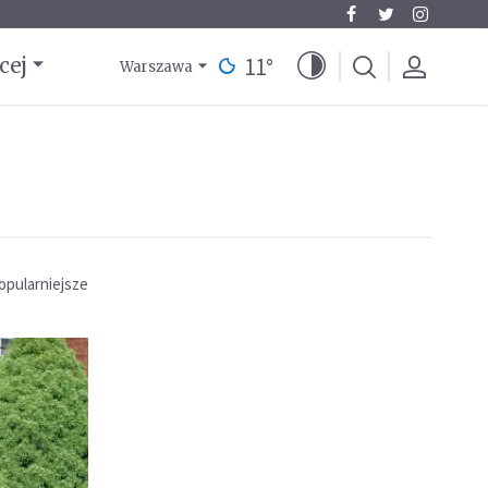
11
°
cej
Warszawa
opularniejsze