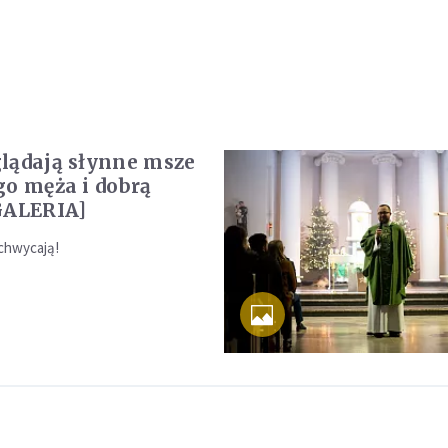
lądają słynne msze
go męża i dobrą
GALERIA]
achwycają!