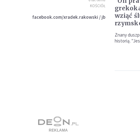
"On pra
KOŚCIÓŁ
grekoka
wziąć ś
facebook.com/xradek.rakowski / jb
rzymsk
Znany duszpa
historią. "J