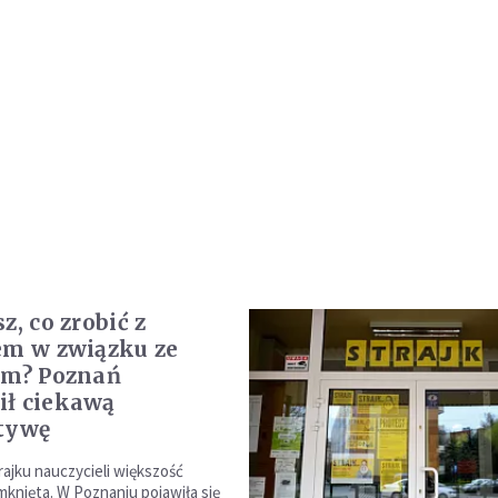
z, co zrobić z
em w związku ze
em? Poznań
ł ciekawą
tywę
ajku nauczycieli większość
mknięta. W Poznaniu pojawiła się