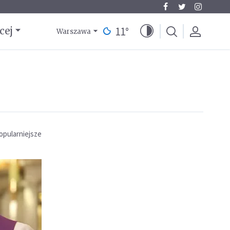
11
°
cej
Warszawa
opularniejsze