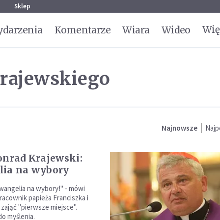
g
Sklep
Wię
darzenia
Komentarze
Wiara
Wideo
krajewskiego
Najnowsze
Najp
onrad Krajewski:
lia na wybory
Ewangelia na wybory!" - mówi
racownik papieża Franciszka i
 zająć "pierwsze miejsce".
do myślenia.