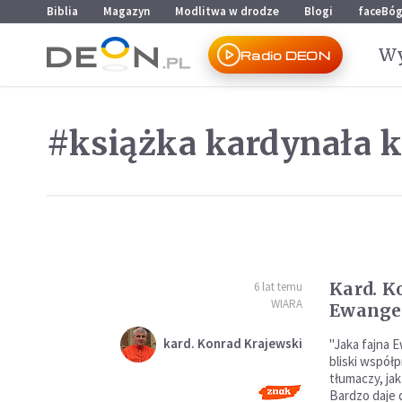
Przejdź do menu głównego
Przejdź do treści
Biblia
Magazyn
Modlitwa w drodze
Blogi
faceBó
Wy
Radio DEON
#książka kardynała 
Kard. K
6 lat temu
WIARA
Ewange
kard. Konrad Krajewski
"Jaka fajna 
bliski współp
tłumaczy, jak
Bardzo daje 