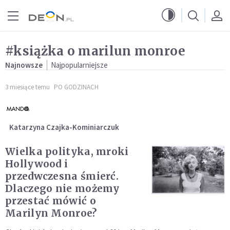
Przejdź do menu głównego
Przejdź do treści
#książka o marilun monroe
Najnowsze
Najpopularniejsze
3 miesiące temu
PO GODZINACH
Katarzyna Czajka-Kominiarczuk
Wielka polityka, mroki
Hollywood i
przedwczesna śmierć.
Dlaczego nie możemy
przestać mówić o
Marilyn Monroe?