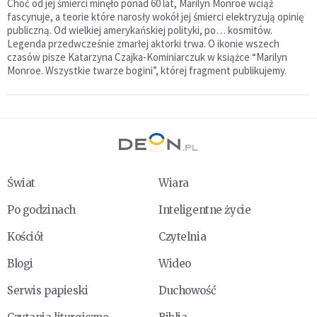
Choć od jej śmierci minęło ponad 60 lat, Marilyn Monroe wciąż
fascynuje, a teorie które narosły wokół jej śmierci elektryzują opinię
publiczną. Od wielkiej amerykańskiej polityki, po… kosmitów.
Legenda przedwcześnie zmarłej aktorki trwa. O ikonie wszech
czasów pisze Katarzyna Czajka-Kominiarczuk w książce “Marilyn
Monroe. Wszystkie twarze bogini”, której fragment publikujemy.
Świat
Wiara
Po godzinach
Inteligentne życie
Kościół
Czytelnia
Blogi
Wideo
Serwis papieski
Duchowość