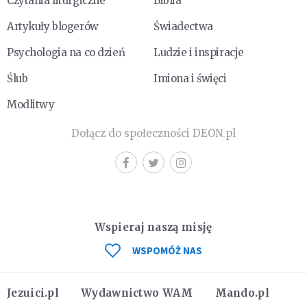
Czytania liturgiczne
Biblia
Artykuły blogerów
Świadectwa
Psychologia na co dzień
Ludzie i inspiracje
Ślub
Imiona i święci
Modlitwy
Dołącz do społeczności DEON.pl
Wspieraj naszą misję
WSPOMÓŻ NAS
Jezuici.pl
Wydawnictwo WAM
Mando.pl