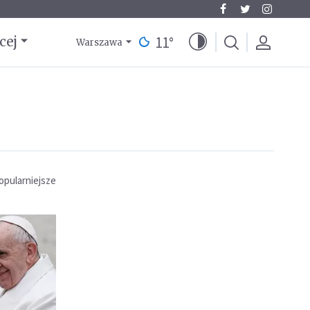
11
°
cej
Warszawa
opularniejsze