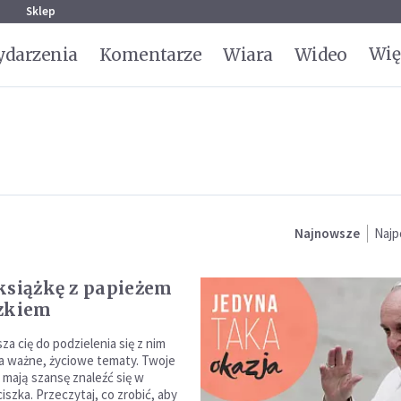
g
Sklep
Wię
darzenia
Komentarze
Wiara
Wideo
Najnowsze
Najp
książkę z papieżem
zkiem
za cię do podzielenia się z nim
na ważne, życiowe tematy. Twoje
 mają szansę znaleźć się w
iszka. Przeczytaj, co zrobić, aby