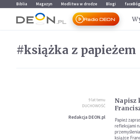
Przejdź do menu głównego
Przejdź do treści
Biblia
Magazyn
Modlitwa w drodze
Blogi
faceBó
Wy
Radio DEON
#książka z papieżem
Napisz 
9 lat temu
DUCHOWOŚĆ
Francis
Redakcja DEON.pl
Papież zapras
refleksjami 
przemyślenia
książce Franc