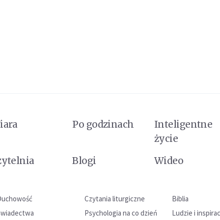
iara
Po godzinach
Inteligentne
życie
zytelnia
Blogi
Wideo
Duchowość
Czytania liturgiczne
Biblia
Świadectwa
Psychologia na co dzień
Ludzie i inspira