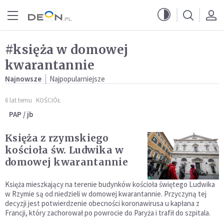
Przejdź do menu głównego
Przejdź do treści
#księża w domowej
kwarantannie
Najnowsze
Najpopularniejsze
6 lat temu
KOŚCIÓŁ
PAP / jb
Księża z rzymskiego
kościoła św. Ludwika w
domowej kwarantannie
Księża mieszkający na terenie budynków kościoła świętego Ludwika
w Rzymie są od niedzieli w domowej kwarantannie. Przyczyną tej
decyzji jest potwierdzenie obecności koronawirusa u kapłana z
Francji, który zachorował po powrocie do Paryża i trafił do szpitala.