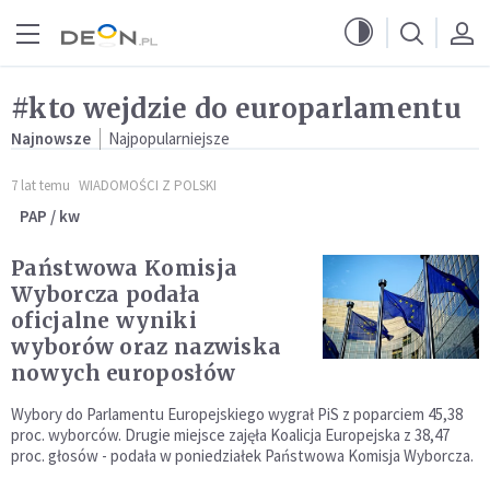
Przejdź do menu głównego
Przejdź do treści
#kto wejdzie do europarlamentu
Najnowsze
Najpopularniejsze
7 lat temu
WIADOMOŚCI Z POLSKI
PAP / kw
Państwowa Komisja
Wyborcza podała
oficjalne wyniki
wyborów oraz nazwiska
nowych europosłów
Wybory do Parlamentu Europejskiego wygrał PiS z poparciem 45,38
proc. wyborców. Drugie miejsce zajęła Koalicja Europejska z 38,47
proc. głosów - podała w poniedziałek Państwowa Komisja Wyborcza.