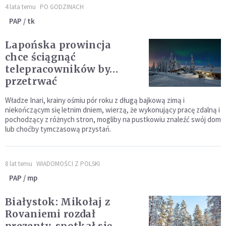
4 lata temu
PO GODZINACH
PAP / tk
Lapońska prowincja
chce ściągnąć
telepracowników by…
przetrwać
Władze Inari, krainy ośmiu pór roku z długą bajkową zimą i
niekończącym się letnim dniem, wierzą, że wykonujący pracę zdalną i
pochodzący z różnych stron, mogliby na pustkowiu znaleźć swój dom
lub choćby tymczasową przystań.
8 lat temu
WIADOMOŚCI Z POLSKI
PAP / mp
Białystok: Mikołaj z
Rovaniemi rozdał