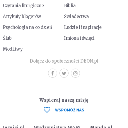
Czytania liturgiczne
Biblia
Artykuły blogerów
Świadectwa
Psychologia na co dzień
Ludzie i inspiracje
Ślub
Imiona i święci
Modlitwy
Dołącz do społeczności DEON.pl
Wspieraj naszą misję
WSPOMÓŻ NAS
Jezuici.pl
Wydawnictwo WAM
Mando.pl