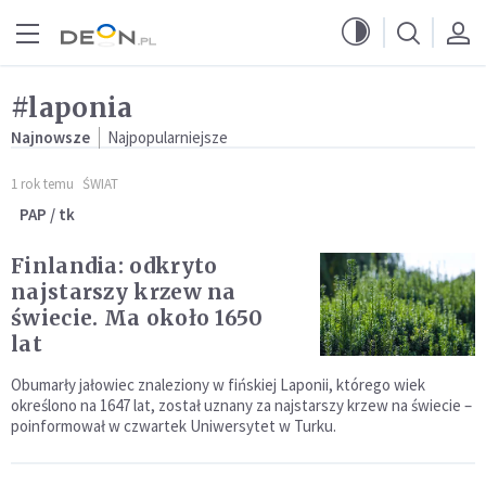
Przejdź do menu głównego
Przejdź do treści
#laponia
Najnowsze
Najpopularniejsze
1 rok temu
ŚWIAT
PAP / tk
Finlandia: odkryto
najstarszy krzew na
świecie. Ma około 1650
lat
Obumarły jałowiec znaleziony w fińskiej Laponii, którego wiek
określono na 1647 lat, został uznany za najstarszy krzew na świecie –
poinformował w czwartek Uniwersytet w Turku.