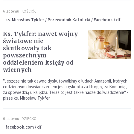
6 lat temu
KOŚCIÓŁ
ks. Mirosław Tykfer / Przewodnik Katolicki / Facebook / df
Ks. Tykfer: nawet wojny
światowe nie
skutkowały tak
powszechnym
oddzieleniem księży od
wiernych
"Jeszcze nie tak dawno dyskutowaliśmy o ludach Amazonii, których
codziennym doświadczeniem jest tęsknota za liturgią, za Komunią,
za spowiedzią u księdza. Teraz to jest także nasze doświadczenie" -
pisze ks. Mirosław Tykfer.
6 lat temu
DZIECKO
facebook.com / df