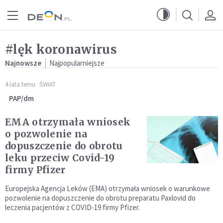
Przejdź do menu głównego
Przejdź do treści
#lęk koronawirus
Najnowsze
Najpopularniejsze
4 lata temu
ŚWIAT
PAP/dm
EMA otrzymała wniosek
o pozwolenie na
dopuszczenie do obrotu
leku przeciw Covid-19
firmy Pfizer
Europejska Agencja Leków (EMA) otrzymała wniosek o warunkowe
pozwolenie na dopuszczenie do obrotu preparatu Paxlovid do
leczenia pacjentów z COVID-19 firmy Pfizer.