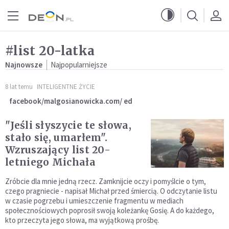
Przejdź do menu głównego
Przejdź do treści
#list 20-latka
Najnowsze
Najpopularniejsze
8 lat temu
INTELIGENTNE ŻYCIE
facebook/malgosianowicka.com/ ed
"Jeśli słyszycie te słowa,
stało się, umarłem".
Wzruszający list 20-
letniego Michała
Zróbcie dla mnie jedną rzecz. Zamknijcie oczy i pomyślcie o tym,
czego pragniecie - napisał Michał przed śmiercią. O odczytanie listu
w czasie pogrzebu i umieszczenie fragmentu w mediach
społecznościowych poprosił swoją koleżankę Gosię. A do każdego,
kto przeczyta jego słowa, ma wyjątkową prośbę.