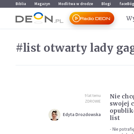
Przejdź do menu głównego
Przejdź do treści
Biblia
Magazyn
Modlitwa w drodze
Blogi
faceBó
Wy
Radio DEON
#list otwarty lady ga
Nie chcę
9 lat temu
ZDROWIE
swojej 
opublik
Edyta Drozdowska
list
- Nie potraf