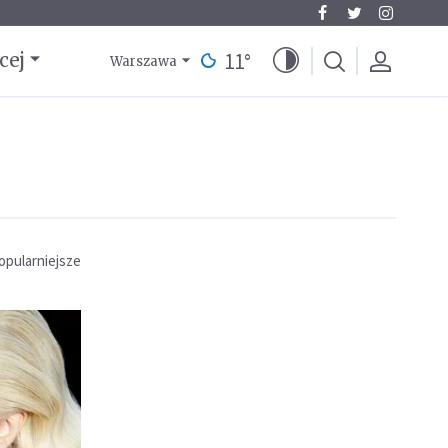
11
°
cej
Warszawa
opularniejsze