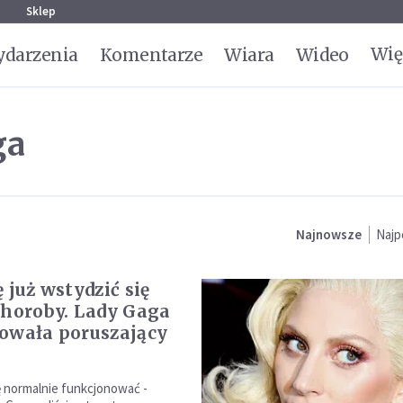
g
Sklep
Wię
darzenia
Komentarze
Wiara
Wideo
ga
Najnowsze
Najp
 już wstydzić się
choroby. Lady Gaga
owała poruszający
ię normalnie funkcjonować -