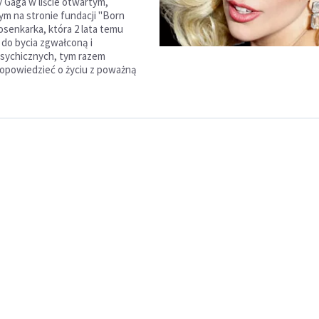
 Gaga w liście otwartym,
m na stronie fundacji "Born
osenkarka, która 2 lata temu
 do bycia zgwałconą i
sychicznych, tym razem
opowiedzieć o życiu z poważną