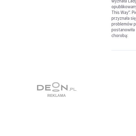
wyznała Lady
opublikowany
This Way". Pi
przyznała się
problemów p
postanowiła 
chorobą: