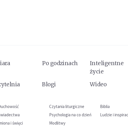
iara
Po godzinach
Inteligentne
życie
zytelnia
Blogi
Wideo
Duchowość
Czytania liturgiczne
Biblia
Świadectwa
Psychologia na co dzień
Ludzie i inspira
miona i święci
Modlitwy