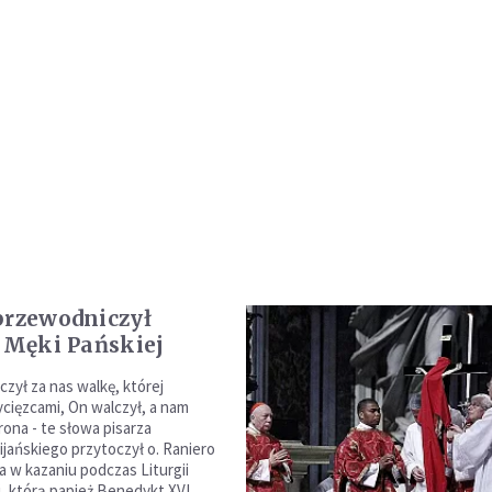
przewodniczył
i Męki Pańskiej
zył za nas walkę, której
cięzcami, On walczył, a nam
rona - te słowa pisarza
ijańskiego przytoczył o. Raniero
 w kazaniu podczas Liturgii
j, którą papież Benedykt XVI