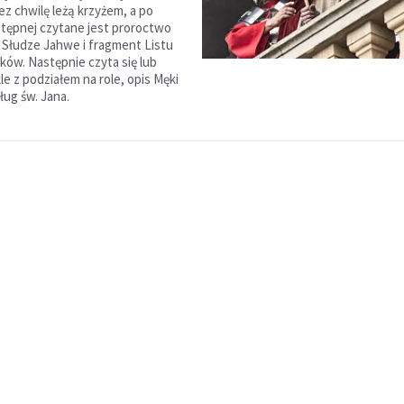
ez chwilę leżą krzyżem, a po
tępnej czytane jest proroctwo
 Słudze Jahwe i fragment Listu
ków. Następnie czyta się lub
e z podziałem na role, opis Męki
ług św. Jana.