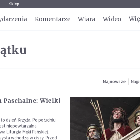
g
Sklep
Wię
darzenia
Komentarze
Wiara
Wideo
iątku
Najnowsze
Najp
 Paschalne: Wielki
 to dzień Krzyża. Po południu
est niepowtarzalna
wa Liturgia Męki Pańskiej.
asysta wchodzą w ciszy. Przed