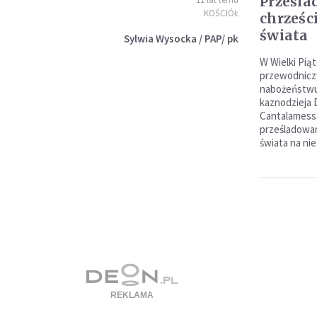
Prześla
KOŚCIÓŁ
chrześc
świata
Sylwia Wysocka / PAP/ pk
W Wielki Pią
przewodniczy
nabożeństwu 
kaznodzieja 
Cantalamess
prześladowan
świata na nie