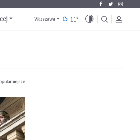
11
°
cej
Warszawa
opularniejsze