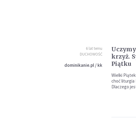
Uczymy 
6 lat temu
DUCHOWOŚĆ
krzyż. 
Piątku
dominikanie.pl / kk
Wielki Piątek
choć liturgia
Dlaczego jes