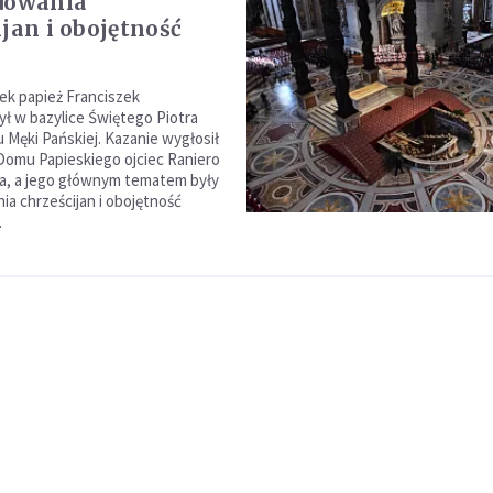
dowania
ijan i obojętność
tek papież Franciszek
ł w bazylice Świętego Piotra
Męki Pańskiej. Kazanie wygłosił
Domu Papieskiego ojciec Raniero
a, a jego głównym tematem były
ia chrześcijan i obojętność
.