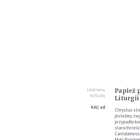
Papież 
14 lat temu
KOŚCIÓŁ
Liturgi
KAI/ ad
Chrystus stoc
jesteśmy zwy
przypadła ko
starochrześc
Cantalamessa
Męki Pańskie