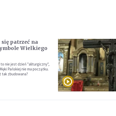
się patrzeć na
Symbole Wielkiego
 to nie jest dzień "aliturgiczny",
 Męki Pańskiej nie ma początku.
t tak zbudowana?