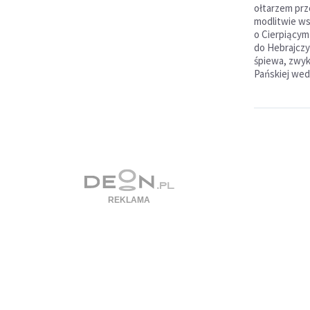
ołtarzem prz
modlitwie ws
o Cierpiącym
do Hebrajczy
śpiewa, zwykl
Pańskiej wed