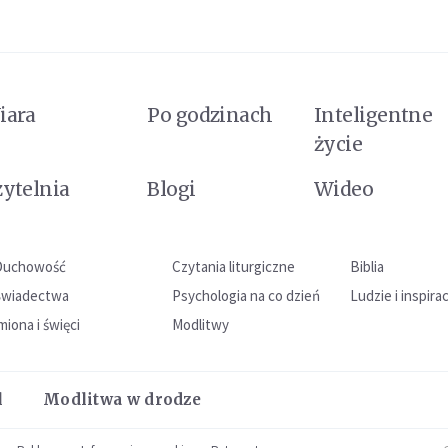
iara
Po godzinach
Inteligentne
życie
zytelnia
Blogi
Wideo
Duchowość
Czytania liturgiczne
Biblia
Świadectwa
Psychologia na co dzień
Ludzie i inspira
miona i święci
Modlitwy
l
Modlitwa w drodze