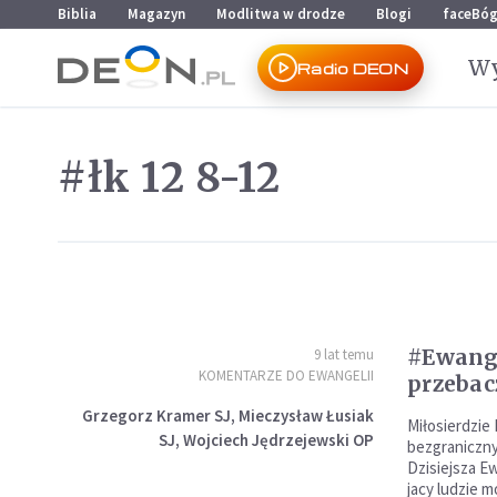
Przejdź do menu głównego
Przejdź do treści
Biblia
Magazyn
Modlitwa w drodze
Blogi
faceBó
Wy
Radio DEON
#łk 12 8-12
#Ewange
9 lat temu
KOMENTARZE DO EWANGELII
przebac
Grzegorz Kramer SJ, Mieczysław Łusiak
Miłosierdzie 
SJ, Wojciech Jędrzejewski OP
bezgraniczny
Dzisiejsza Ew
jacy ludzie 