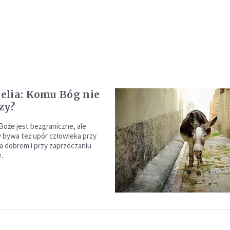
lia: Komu Bóg nie
zy?
Boże jest bezgraniczne, ale
 bywa też upór człowieka przy
a dobrem i przy zaprzeczaniu
.