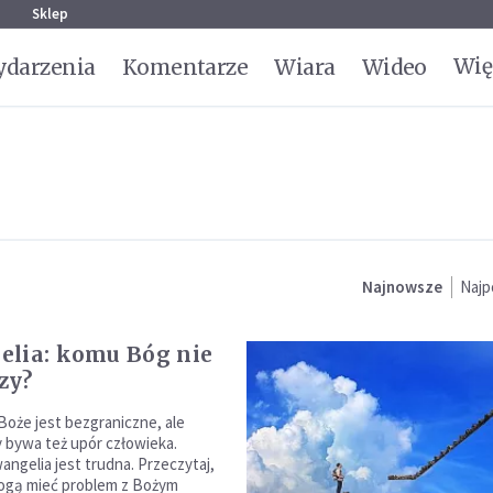
g
Sklep
Wię
darzenia
Komentarze
Wiara
Wideo
Najnowsze
Najp
lia: komu Bóg nie
zy?
Boże jest bezgraniczne, ale
 bywa też upór człowieka.
angelia jest trudna. Przeczytaj,
mogą mieć problem z Bożym