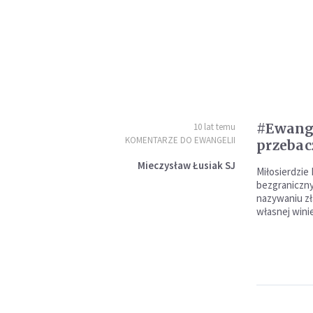
#Ewange
10 lat temu
KOMENTARZE DO EWANGELII
przebac
Mieczysław Łusiak SJ
Miłosierdzie 
bezgraniczny
nazywaniu zł
własnej winie