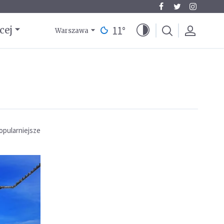
11
°
cej
Warszawa
opularniejsze