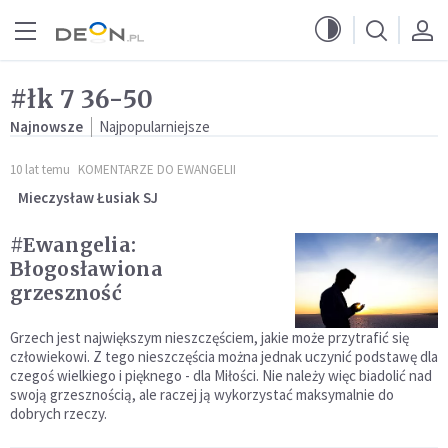
Przejdź do menu głównego
Przejdź do treści
#łk 7 36-50
Najnowsze
Najpopularniejsze
10 lat temu
KOMENTARZE DO EWANGELII
Mieczysław Łusiak SJ
#Ewangelia:
Błogosławiona
grzeszność
Grzech jest największym nieszczęściem, jakie może przytrafić się
człowiekowi. Z tego nieszczęścia można jednak uczynić podstawę dla
czegoś wielkiego i pięknego - dla Miłości. Nie należy więc biadolić nad
swoją grzesznością, ale raczej ją wykorzystać maksymalnie do
dobrych rzeczy.