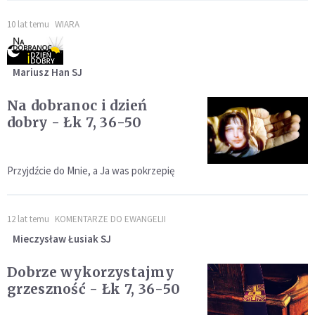
10 lat temu
WIARA
Mariusz Han SJ
Na dobranoc i dzień
dobry - Łk 7, 36-50
Przyjdźcie do Mnie, a Ja was pokrzepię
12 lat temu
KOMENTARZE DO EWANGELII
Mieczysław Łusiak SJ
Dobrze wykorzystajmy
grzeszność - Łk 7, 36-50