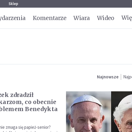
g
Sklep
Wię
darzenia
Komentarze
Wiara
Wideo
Najnowsze
Najp
zek zdradził
karzom, co obecnie
oblemem Benedykta
ie zmaga się papież-senior?