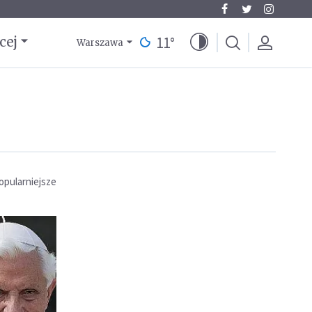
11
°
cej
Warszawa
opularniejsze