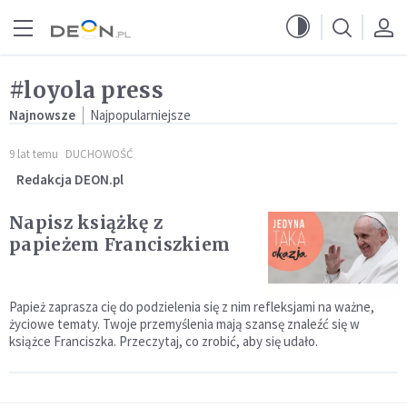
Przejdź do menu głównego
Przejdź do treści
#loyola press
Najnowsze
Najpopularniejsze
9 lat temu
DUCHOWOŚĆ
Redakcja DEON.pl
Napisz książkę z
papieżem Franciszkiem
Papież zaprasza cię do podzielenia się z nim refleksjami na ważne,
życiowe tematy. Twoje przemyślenia mają szansę znaleźć się w
książce Franciszka. Przeczytaj, co zrobić, aby się udało.