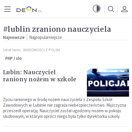
Przejdź do menu głównego
Przejdź do treści
#lublin zraniono nauczyciela
Najnowsze
Najpopularniejsze
14 lat temu
WIADOMOŚCI Z POLSKI
PAP / slo
Lubin: Nauczyciel
raniony nożem w szkole
Życiu ranionego w środę nożem nauczyciela z Zespołu Szkół
Zawodowych w Lubinie nie zagraża niebezpieczeństwo. Mężczyzna
przeszedł operację. Nauczyciel został ugodzony nożem w pokoju
służbowym, w którym oprócz niego była tylko dyrektorka szkoły.