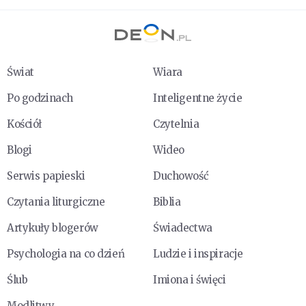
Świat
Wiara
Po godzinach
Inteligentne życie
Kościół
Czytelnia
Blogi
Wideo
Serwis papieski
Duchowość
Czytania liturgiczne
Biblia
Artykuły blogerów
Świadectwa
Psychologia na co dzień
Ludzie i inspiracje
Ślub
Imiona i święci
Modlitwy