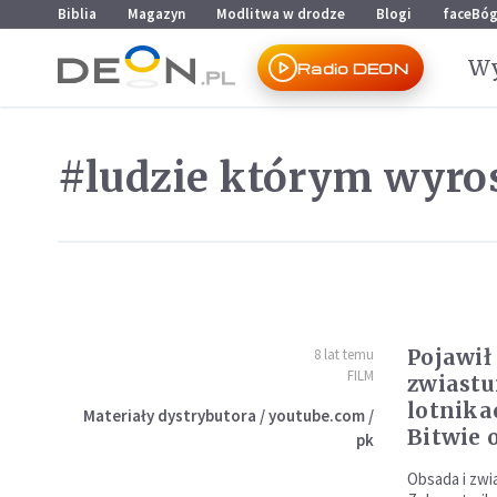
Przejdź do menu głównego
Przejdź do treści
Biblia
Magazyn
Modlitwa w drodze
Blogi
faceBó
Wy
Radio DEON
#ludzie którym wyro
Pojawił
8 lat temu
FILM
zwiastu
lotnika
Materiały dystrybutora / youtube.com /
Bitwie 
pk
Obsada i zwi