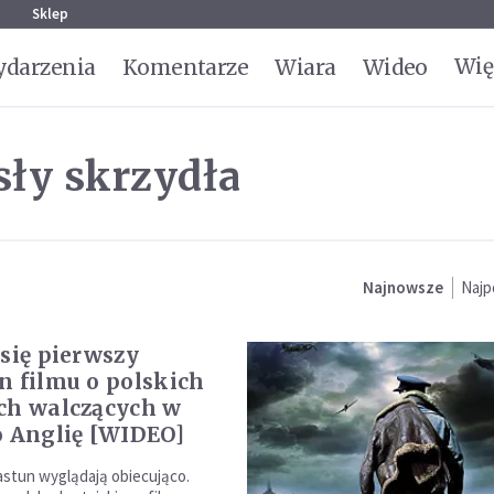
g
Sklep
Wię
darzenia
Komentarze
Wiara
Wideo
sły skrzydła
Najnowsze
Najp
 się pierwszy
n filmu o polskich
ch walczących w
o Anglię [WIDEO]
astun wyglądają obiecująco.