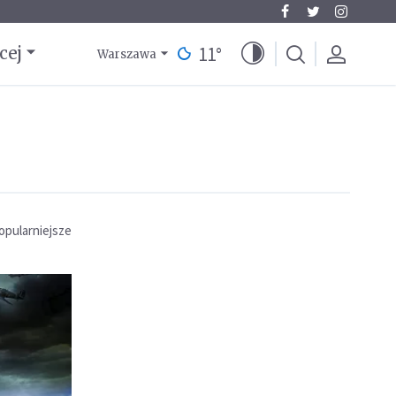
11
°
cej
Warszawa
opularniejsze