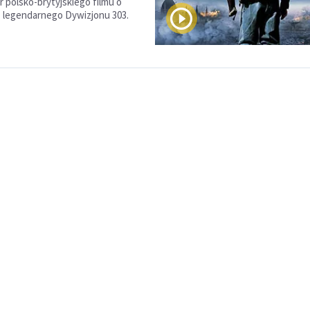
r polsko-brytyjskiego filmu o
 legendarnego Dywizjonu 303.