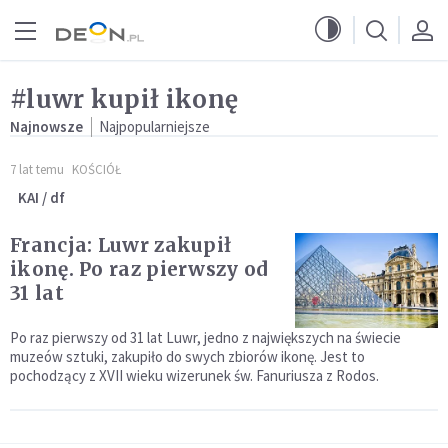
Przejdź do menu głównego
Przejdź do treści
#luwr kupił ikonę
Najnowsze
Najpopularniejsze
7 lat temu
KOŚCIÓŁ
KAI / df
Francja: Luwr zakupił
ikonę. Po raz pierwszy od
31 lat
Po raz pierwszy od 31 lat Luwr, jedno z największych na świecie
muzeów sztuki, zakupiło do swych zbiorów ikonę. Jest to
pochodzący z XVII wieku wizerunek św. Fanuriusza z Rodos.